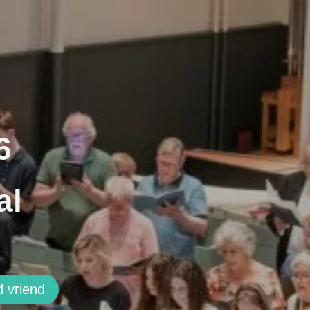
6
al
 vriend