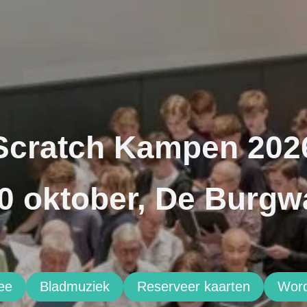
Scratch Kampen 202
0 oktober, De Burgw
ee
Bladmuziek
Reserveer kaarten
Word