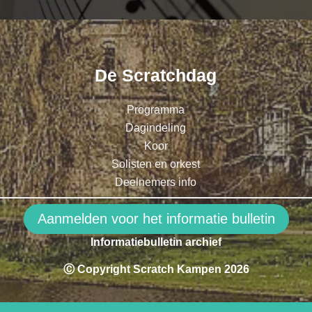
De Scratchdag
Programma
Dagindeling
Koor
Solisten en orkest
Deelnemers info
Aanmelden voor het informatie bulletin
Informatiebulletin archief
Ⓒ Copyright Scratch Kampen 2026