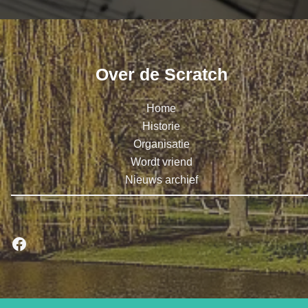
Over de Scratch
Home
Historie
Organisatie
Wordt vriend
Nieuws archief
Facebook