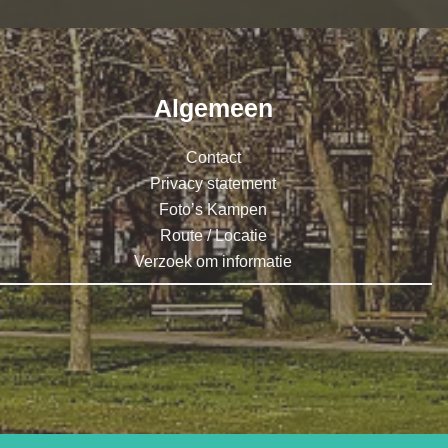
Algemeen
Contact
Privacy statement
Foto’s Kampen
Route / Locatie
Verzoek om informatie